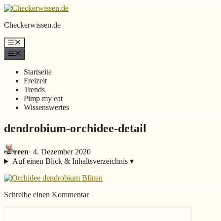
Zum
Inhalt
Checkerwissen.
de
springen
Menü
Menü
Startseite
Freizeit
Trends
Pimp my eat
Wissenswertes
dendrobium-orchidee-detail
reen
·
4. Dezember 2020
Auf einen Blick & Inhaltsverzeichnis
▾
Schreibe einen Kommentar
Kommentar