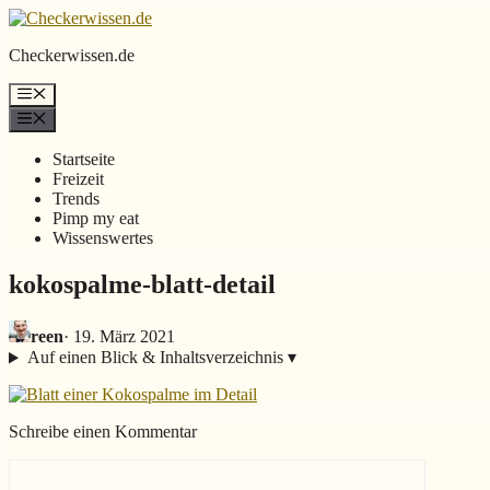
Zum
Inhalt
Checkerwissen.
de
springen
Menü
Menü
Startseite
Freizeit
Trends
Pimp my eat
Wissenswertes
kokospalme-blatt-detail
reen
·
19. März 2021
Auf einen Blick & Inhaltsverzeichnis
▾
Schreibe einen Kommentar
Kommentar